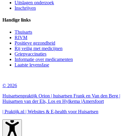
Uitslagen onderzoek
Inschrijven
Handige links
Thuisarts
RIVM
Positieve gezondheid
Rij veilig met medicijnen
Griepvaccinaties
Informatie over medicamenten
Laatste levensfase
© 2026
Huisartsenpraktijk Orion | huisartsen Frank en Van den Berg |
Huisartsen van der Els, Los en Hylkema |Amersfoort
| Praktijk.nl | Websites & E-health voor Huisartsen