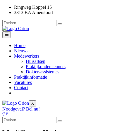
Ga
Ringweg Koppel 15
naar
3813 BA Amersfoort
de
inhoud
Home
Nieuws
Medewerkers
Huisartsen
Praktijkondersteuners
Doktersassistentes
Praktijkinformatie
Vacatures
Contact
X
Noodgeval? Bel nu!